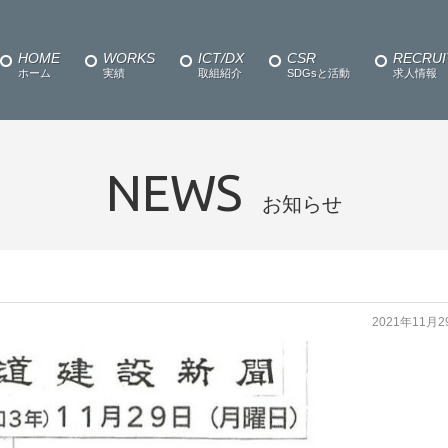
HOME
WORKS
ICT/DX
CSR
RECRUI
ホーム
実績
取組紹介
SDGsと活動
求人情報
NEWS
お知らせ
2021年11月2