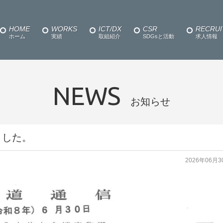
HOME
WORKS
ICT/DX
CSR
RECRUI
ホーム
実績
取組紹介
SDGsと活動
求人情報
NEWS
お知らせ
ました。
2026年06月3