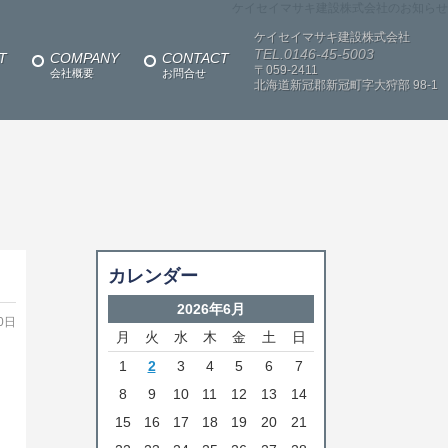
ケイセイマサキ建設株式会社のお知らせ
ケイセイマサキ建設株式会社
TEL.0146-45-5003
T
COMPANY
CONTACT
〒059-2411
会社概要
お問合せ
北海道新冠郡新冠町字大狩部
98-1
カレンダー
2026年6月
0日
月
火
水
木
金
土
日
1
2
3
4
5
6
7
8
9
10
11
12
13
14
15
16
17
18
19
20
21