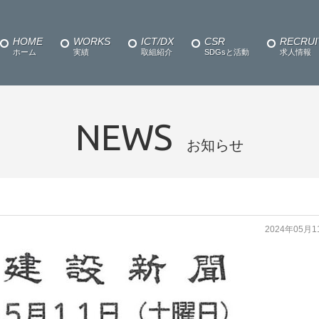
HOME
WORKS
ICT/DX
CSR
RECRUI
ホーム
実績
取組紹介
SDGsと活動
求人情報
NEWS
お知らせ
2024年05月1