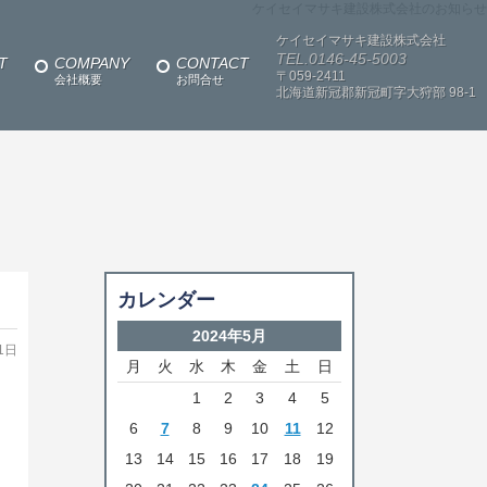
ケイセイマサキ建設株式会社のお知らせ
ケイセイマサキ建設株式会社
TEL.0146-45-5003
T
COMPANY
CONTACT
〒059-2411
会社概要
お問合せ
北海道新冠郡新冠町字大狩部
98-1
カレンダー
2024年5月
1日
月
火
水
木
金
土
日
1
2
3
4
5
6
7
8
9
10
11
12
13
14
15
16
17
18
19