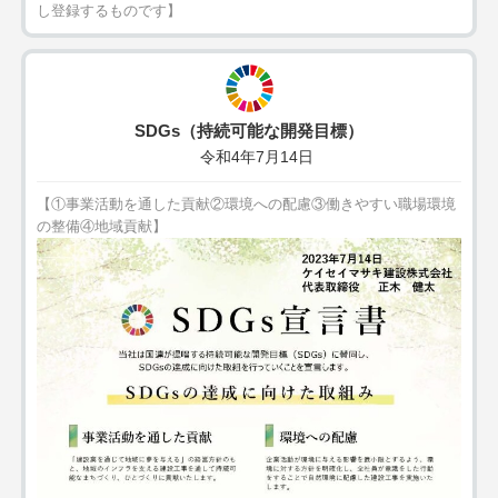
し登録するものです】
SDGs（持続可能な開発目標）
令和4年7月14日
【①事業活動を通した貢献②環境への配慮③働きやすい職場環境
の整備④地域貢献】