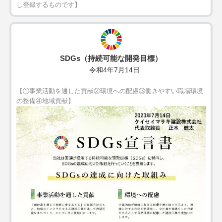
し登録するものです】
SDGs（持続可能な開発目標）
令和4年7月14日
【①事業活動を通した貢献②環境への配慮③働きやすい職場環境
の整備④地域貢献】